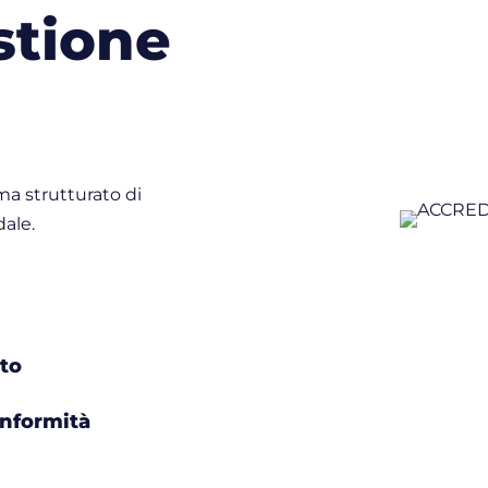
stione
ma strutturato di
dale.
ito
onformità