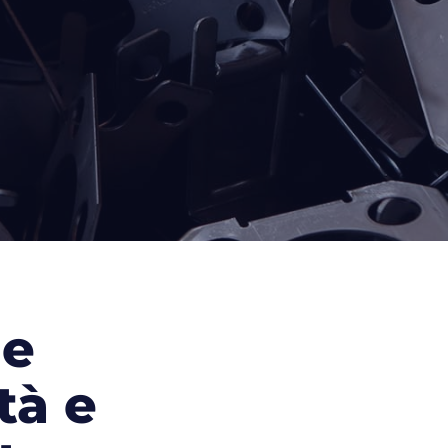
 e
tà e