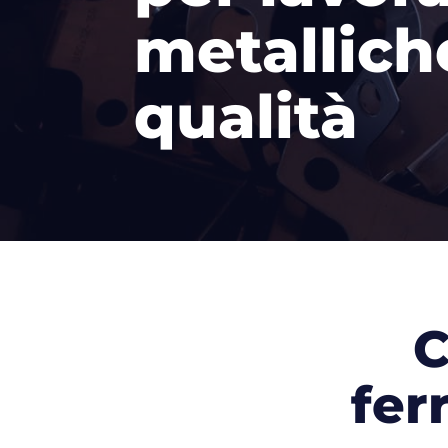
metallich
qualità
C
fer