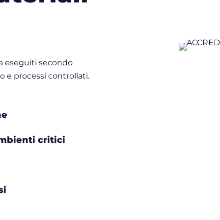
ra eseguiti secondo
to e processi controllati.
he
bienti critici
si