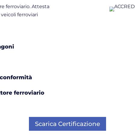
e ferroviario. Attesta
veicoli ferroviari
agoni
e conformità
ore ferroviario
Scarica Certificazione