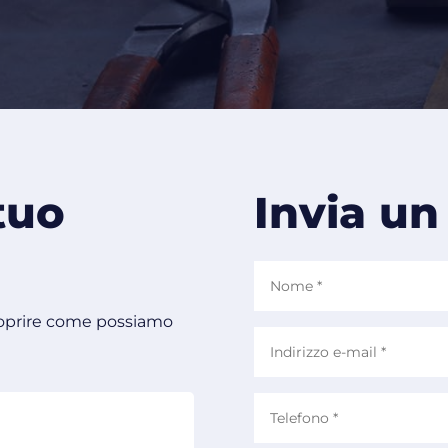
tuo
Invia un
scoprire come possiamo